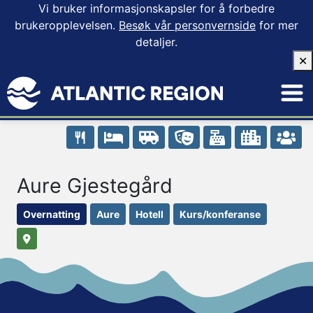
Vi bruker informasjonskapsler for å forbedre
brukeropplevelsen.
Besøk vår personvernside
for mer
detaljer.
✕
Aure Gjestegård
Overnatting
Aure
Hotell
Kurs/konferanse