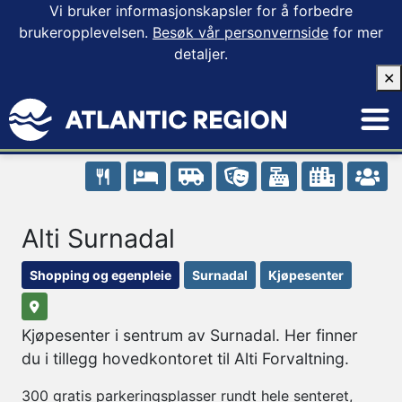
Vi bruker informasjonskapsler for å forbedre
brukeropplevelsen.
Besøk vår personvernside
for mer
detaljer.
✕
Alti Surnadal
Shopping og egenpleie
Surnadal
Kjøpesenter
Kjøpesenter i sentrum av Surnadal. Her finner
du i tillegg hovedkontoret til Alti Forvaltning.
300 gratis parkeringsplasser rundt hele senteret,